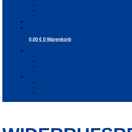
Akzeptanzpartner
Arbeitgeber
Terminbuchung
Gutschein-Shop
Kontakt
0,00
€
0
Warenkorb
Kunden Login
Partner Login
Arbeitgeber Login
Kunden Login
Partner Login
Arbeitgeber Login