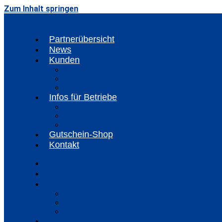
Zum Inhalt springen
Partnerübersicht
News
Kunden
Kunden-Info
FAQ Kunden
NeuriedCARD registrieren
Infos für Betriebe
Akzeptanzpartner
Arbeitgeber
Terminbuchung
Gutschein-Shop
Kontakt
Partnerübersicht
News
Kunden
Kunden-Info
FAQ Kunden
NeuriedCARD registrieren
Infos für Betriebe