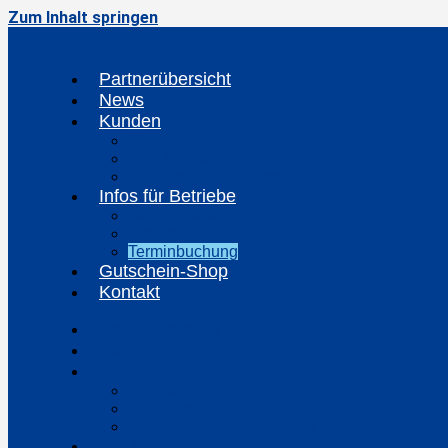
Zum Inhalt springen
Partnerübersicht
News
Kunden
Kunden-Info
FAQ Kunden
NeuriedCARD registrieren
Infos für Betriebe
Akzeptanzpartner
Arbeitgeber
Terminbuchung
Gutschein-Shop
Kontakt
Partnerübersicht
News
Kunden
Kunden-Info
FAQ Kunden
NeuriedCARD registrieren
Infos für Betriebe