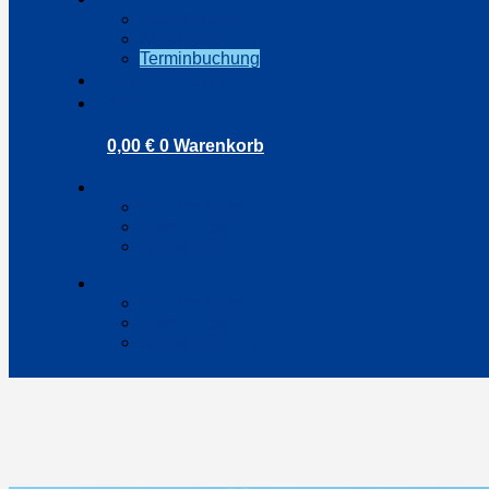
Akzeptanzpartner
Arbeitgeber
Terminbuchung
Gutschein-Shop
Kontakt
0,00
€
0
Warenkorb
Kunden Login
Partner Login
Arbeitgeber Login
Kunden Login
Partner Login
Arbeitgeber Login