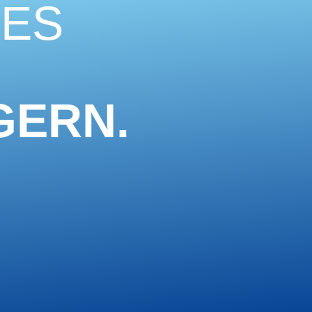
HES
GERN.