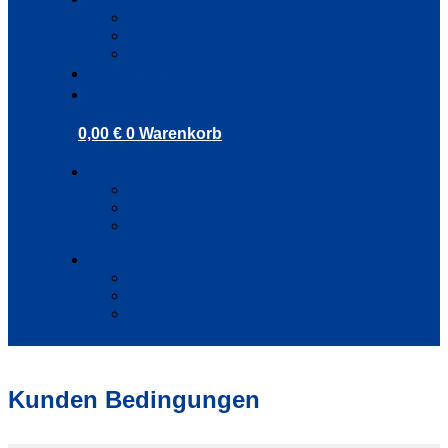
Akzeptanzpartner
Arbeitgeber
Terminbuchung
Gutschein-Shop
Kontakt
0,00
€
0
Warenkorb
Kunden Login
Partner Login
Arbeitgeber Login
Kunden Login
Partner Login
Arbeitgeber Login
Kunden Bedingungen